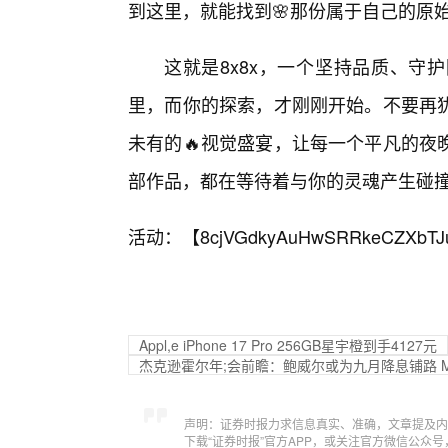
到这里，就能找到🌸那份属于自己的原
这就是8x8x，一个坚持品质、守
里，而你的探索，才刚刚开始。不要再
未有的🔥视觉盛宴，让每一个平凡的夜
部作品，都在等待着与你的灵魂产生碰
活动：【
8cjVGdkyAuHwSRRkeCZXbTJ
Appl,e iPhone 17 Pro 256GB星宇橙到手4127元
杰克逊霍尔年;会前瞻：鲍威尔或为九月降息铺路 Ma
声明：证券时报力求信息真实、准确，文章提及内
下载“证券时报”官方APP，或关注官方微信公众